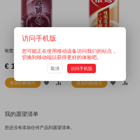
愿
比
愿
比
望
较
望
较
清
清
访问手机版
单
单
银鹭 好粥道 黑米粥 280g
银鹭 桂圆莲子八宝粥 360g
您可能正在使用移动设备访问我们的站点，
切换到移动端以获得更好的体验吧。
€ 1.59
€ 1.69
取消
访问手机版
添加到购物车
添加到购物车
添
添
添
添
加
加
加
加
到
并
到
并
我的愿望清单
愿
比
愿
比
望
较
望
较
您还没有添加任何产品到愿望清单。
清
清