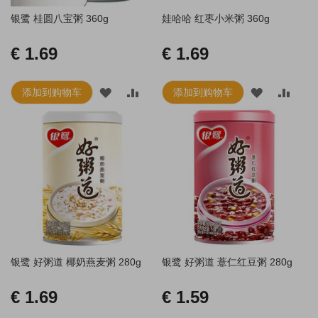
银鹭 桂圆八宝粥 360g
娃哈哈 红枣小米粥 360g
€ 1.69
€ 1.69
添加到购物车
添加到购物车
添
添
添
添
加
加
加
加
到
并
到
并
愿
比
愿
比
望
较
望
较
清
清
单
单
银鹭 好粥道 椰奶燕麦粥 280g
银鹭 好粥道 薏仁红豆粥 280g
€ 1.69
€ 1.59