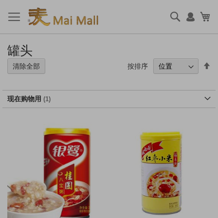
跳
到
搜
我
内
索
容
罐头
设
按排序
清除全部
置
降
序
现在购物用
方
向