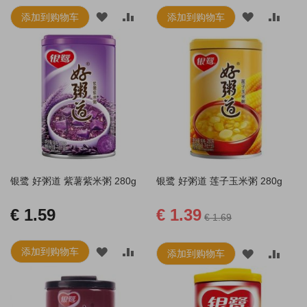
添加到购物车
添加到购物车
添
添
添
添
加
加
加
加
到
并
到
并
愿
比
愿
比
望
较
望
较
清
清
单
单
银鹭 好粥道 紫薯紫米粥 280g
银鹭 好粥道 莲子玉米粥 280g
€ 1.59
€ 1.39
€ 1.69
添加到购物车
添
添
添加到购物车
添
添
加
加
加
加
到
并
到
并