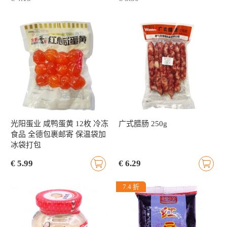
光阳蛋业 咸鸭蛋黄 12枚 冷冻
广式腊肠 250g
食品 全德包裹邮寄 保温袋加
冰袋打包
€ 5.99
€ 6.29
7.4 折