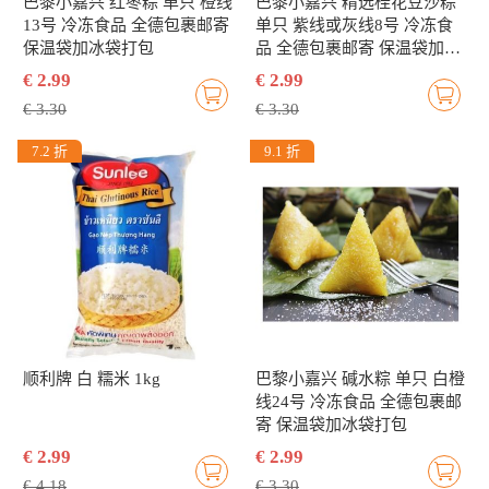
巴黎小嘉兴 红枣粽 单只 橙线
巴黎小嘉兴 精选桂花豆沙粽
13号 冷冻食品 全德包裹邮寄
单只 紫线或灰线8号 冷冻食
保温袋加冰袋打包
品 全德包裹邮寄 保温袋加冰
袋打包
€ 2.99
€ 2.99
€ 3.30
€ 3.30
7.2 折
9.1 折
顺利牌 白 糯米 1kg
巴黎小嘉兴 碱水粽 单只 白橙
线24号 冷冻食品 全德包裹邮
寄 保温袋加冰袋打包
€ 2.99
€ 2.99
€ 4.18
€ 3.30