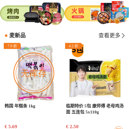
麦新品
查看更多
7.9 折
4.2 折
韩国 年糕条 1kg
临期特价 5包 康师傅 老母鸡汤
面 五连包 5x110g
€ 5.69
€ 2.50