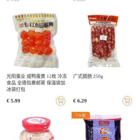
光阳蛋业 咸鸭蛋黄 12枚 冷冻
广式腊肠 250g
食品 全德包裹邮寄 保温袋加
冰袋打包
€ 5.99
€ 6.29
7.4 折