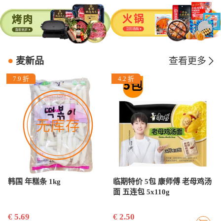
麦新品
查看更多
7.9 折
4.2 折
韩国 年糕条 1kg
临期特价 5包 康师傅 老母鸡汤
面 五连包 5x110g
€ 5.69
€ 2.50