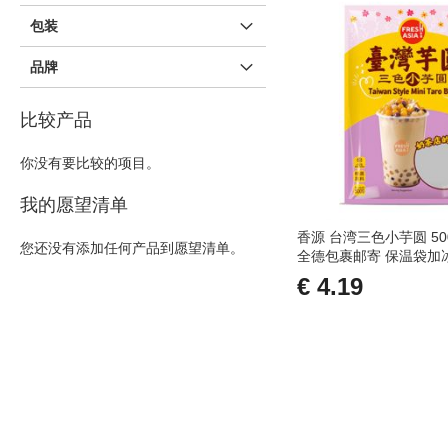
包装
品牌
比较产品
你没有要比较的项目。
我的愿望清单
香源 台湾三色小芋圆 50
您还没有添加任何产品到愿望清单。
全德包裹邮寄 保温袋加
€ 4.19
添加到购物车
添
加
添
到
加