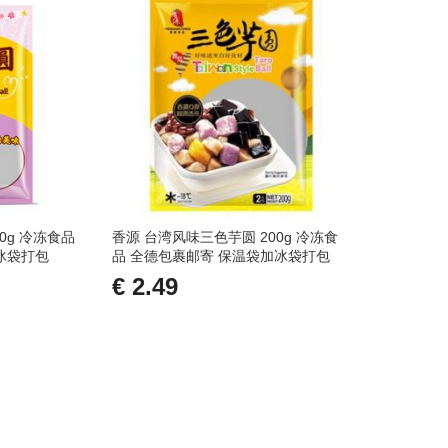
0g 冷冻食品
香源 台湾风味三色芋圆 200g 冷冻食
冰袋打包
品 全德包裹邮寄 保温袋加冰袋打包
€ 2.49
添加到购物车
添
加
添
到
加