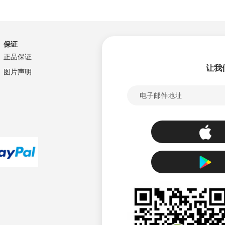
愿
并
望
比
保证
清
较
正品保证
单
让我
图片声明