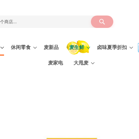
搜
索
休闲零食
麦新品
麦生鲜
卤味夏季折扣
麦家电
大甩麦