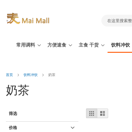
跳
到
内
容
搜
索
常用调料
方便速食
主食 干货
饮料冲饮
首页
饮料冲饮
奶茶
奶茶
视
%1
列
筛选
及
表
图
以
上
价格