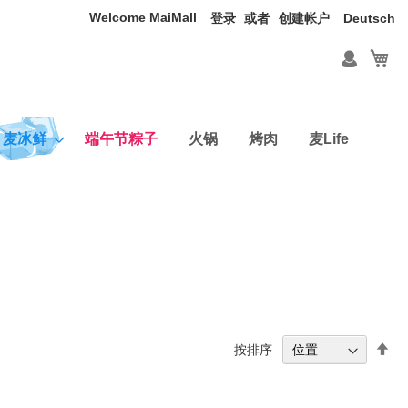
Welcome MaiMall
语
登录
创建帐户
Deutsch
言
我
麦冰鲜
端午节粽子
火锅
烤肉
麦Life
设
按排序
置
降
序