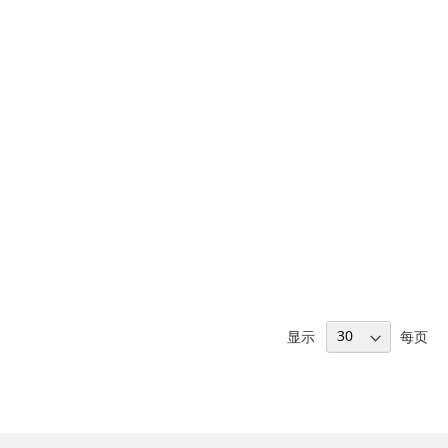
到
加
愿
并
望
比
清
较
单
显示
每页