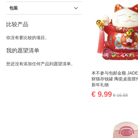
包装
比较产品
你没有要比较的项目。
我的愿望清单
您还没有添加任何产品到愿望清单。
本不参与包邮金额 JADE 
财猫存钱罐 陶瓷桌面摆
新年礼物
€ 9.99
€ 16.58
添加到购物车
添
加
添