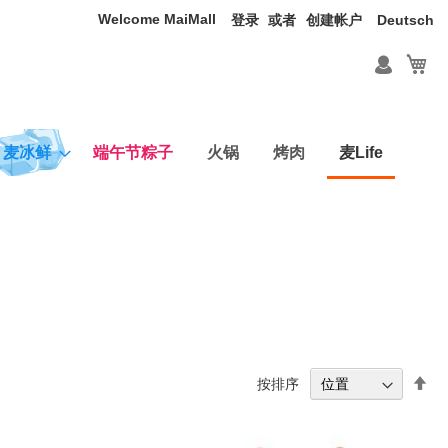
Welcome MaiMall
语
登录
创建帐户
Deutsch
言
我
麦冰鲜
端午节粽子
火锅
烤肉
麦Life
设
按排序
置
降
序