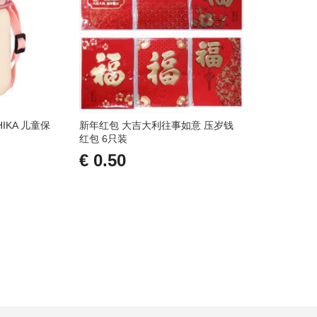
到
加
到
加
愿
并
愿
并
望
比
望
比
清
较
清
较
单
单
IKA 儿童保
新年红包 大吉大利往事如意 压岁钱
红包 6只装
€ 0.50
添加到购物车
添
加
添
到
加
愿
并
望
比