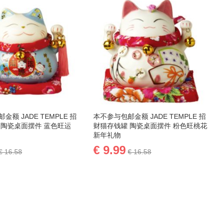
方
向
金额 JADE TEMPLE 招
本不参与包邮金额 JADE TEMPLE 招
 陶瓷桌面摆件 蓝色旺运
财猫存钱罐 陶瓷桌面摆件 粉色旺桃花
新年礼物
€ 9.99
€ 16.58
€ 16.58
物车
添加到购物车
添
加
添