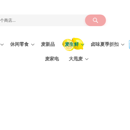
搜
索
休闲零食
麦新品
麦生鲜
卤味夏季折扣
麦家电
大甩麦