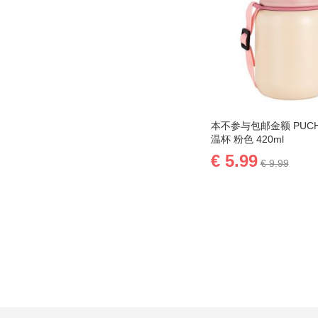
到
加
愿
并
望
比
清
较
单
本不参与包邮金额 PUCH
温杯 粉色 420ml
€ 5.99
€ 9.99
添加到购物车
添
加
添
到
加
愿
并
望
比