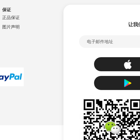
清
较
保证
正品保证
单
让我
图片声明