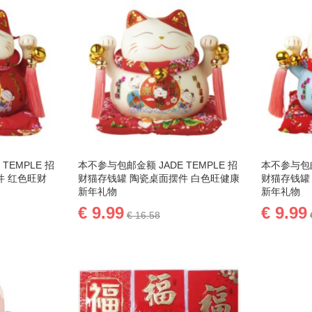
TEMPLE 招
本不参与包邮金额 JADE TEMPLE 招
本不参与包邮
件 红色旺财
财猫存钱罐 陶瓷桌面摆件 白色旺健康
财猫存钱罐
新年礼物
新年礼物
€ 9.99
€ 9.99
€ 16.58
添加到购物车
添加到购
添
添
加
添
加
添