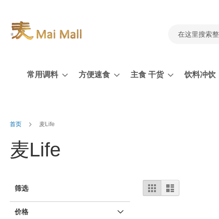
跳
到
内
容
搜
索
常用调料
方便速食
主食 干货
饮料冲饮
首页
麦Life
麦Life
视
%1
列
筛选
及
表
图
以
上
价格