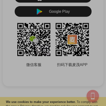
Google Play
微信客服
扫码下载麦茂APP
We use cookies to make your experience better.
To comply with
© Copyright 2019 Mai Mall