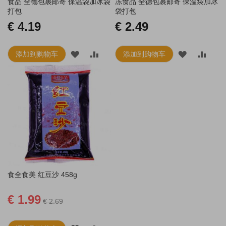
食品 全德包裹邮寄 保温袋加冰袋
冻食品 全德包裹邮寄 保温袋加冰
打包
袋打包
€ 4.19
€ 2.49
添加到购物车
添加到购物车
添
添
添
添
加
加
加
加
到
并
到
并
愿
比
愿
比
望
较
望
较
清
清
单
单
食全食美 红豆沙 458g
€ 1.99
€ 2.69