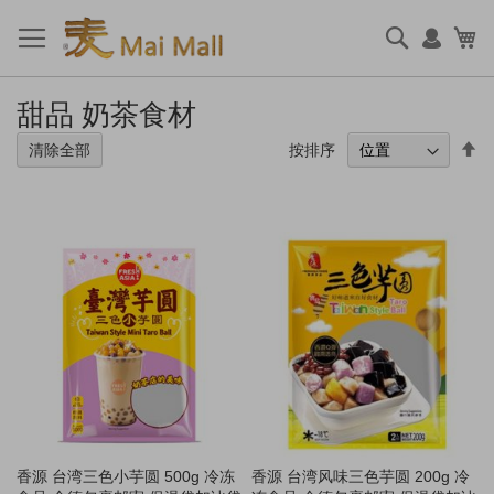
跳
到
搜
我
内
索
容
甜品 奶茶食材
设
按排序
清除全部
置
降
序
方
向
香源 台湾三色小芋圆 500g 冷冻
香源 台湾风味三色芋圆 200g 冷