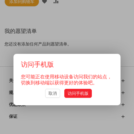
添加到购物车
添
添
加
加
到
并
我的愿望清单
愿
比
望
较
您还没有添加任何产品到愿望清单。
清
访问手机版
单
您可能正在使用移动设备访问我们的站点，
关于我们
切换到移动端以获得更好的体验吧。
规则说明
取消
访问手机版
优惠政策
保证