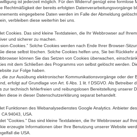
inwilligung ist jederzeit möglich. Für den Widerruf genügt eine formlose
ie Rechtmäßigkeit der bereits erfolgten Datenverarbeitungsvorgänge bl
nnements eingegebene Daten werden im Falle der Abmeldung gelöscht.
ein, verbleiben diese weiterhin bei uns.
t Cookies. Das sind kleine Textdateien, die Ihr Webbrowser auf Ihrem
ktiver und sicherer zu machen.
ssion-Cookies.” Solche Cookies werden nach Ende Ihrer Browser-Sitzun
Sie diese selbst löschen. Solche Cookies helfen uns, Sie bei Rückkehr
browser können Sie das Setzen von Cookies überwachen, einschränke
kies mit dem Schließen des Programms von selbst gelöscht werden. Di
ebsite zur Folge haben.
 die zur Ausübung elektronischer Kommunikationsvorgänge oder der Be
d, erfolgt auf Grundlage von Art. 6 Abs. 1 lit. f DSGVO. Als Betreiber 
zur technisch fehlerfreien und reibungslosen Bereitstellung unserer D
den diese in dieser Datenschutzerklärung separat behandelt.
t Funktionen des Webanalysedienstes Google Analytics. Anbieter des 
, CA 94043, USA.
det "Cookies." Das sind kleine Textdateien, die Ihr Webbrowser auf I
okie erzeugte Informationen über Ihre Benutzung unserer Website werd
gelfall die USA.