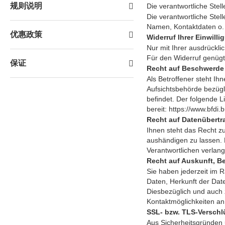
规则说明
Die verantwortliche Stel
Die verantwortliche Ste
Namen, Kontaktdaten o. 
优惠政策
Widerruf Ihrer Einwill
Nur mit Ihrer ausdrücklic
Für den Widerruf genügt 
保证
Recht auf Beschwerde 
Als Betroffener steht Ih
Aufsichtsbehörde bezügl
befindet. Der folgende L
bereit:
https://www.bfdi.
Recht auf Datenübertr
Ihnen steht das Recht zu,
aushändigen zu lassen. 
Verantwortlichen verlange
Recht auf Auskunft, B
Sie haben jederzeit im 
Daten, Herkunft der Dat
Diesbezüglich und auch
Kontaktmöglichkeiten a
SSL- bzw. TLS-Versch
Aus Sicherheitsgründen 