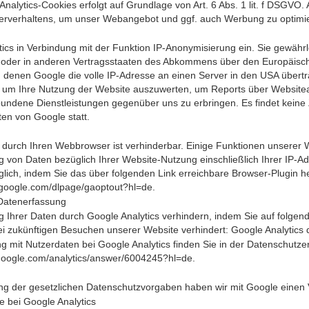
alytics-Cookies erfolgt auf Grundlage von Art. 6 Abs. 1 lit. f DSGVO. 
zerverhaltens, um unser Webangebot und ggf. auch Werbung zu optimi
ics in Verbindung mit der Funktion IP-Anonymisierung ein. Sie gewährl
oder in anderen Vertragsstaaten des Abkommens über den Europäischen
 denen Google die volle IP-Adresse an einen Server in den USA überträ
 um Ihre Nutzung der Website auszuwerten, um Reports über Websiteak
bundene Dienstleistungen gegenüber uns zu erbringen. Es findet keine
en von Google statt.
durch Ihren Webbrowser ist verhinderbar. Einige Funktionen unserer
g von Daten bezüglich Ihrer Website-Nutzung einschließlich Ihrer IP-
glich, indem Sie das über folgenden Link erreichbare Browser-Plugin 
s.google.com/dlpage/gaoptout?hl=de
.
Datenerfassung
 Ihrer Daten durch Google Analytics verhindern, indem Sie auf folgende
i zukünftigen Besuchen unserer Website verhindert: Google Analytics d
 mit Nutzerdaten bei Google Analytics finden Sie in der Datenschutze
.google.com/analytics/answer/6004245?hl=de
.
lung der gesetzlichen Datenschutzvorgaben haben wir mit Google einen 
 bei Google Analytics