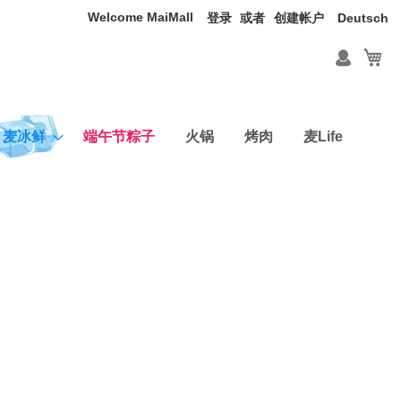
Welcome MaiMall
语
登录
创建帐户
Deutsch
言
我
麦冰鲜
端午节粽子
火锅
烤肉
麦Life