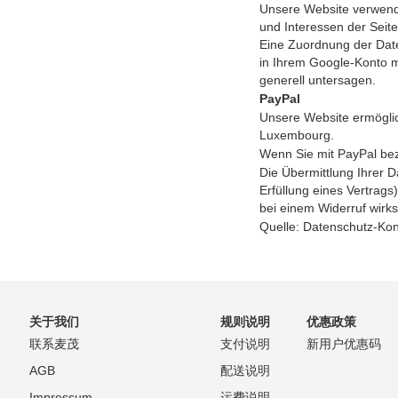
Unsere Website verwendet
und Interessen der Sei
Eine Zuordnung der Daten
in Ihrem Google-Konto m
generell untersagen.
PayPal
Unsere Website ermöglich
Luxembourg.
Wenn Sie mit PayPal bez
Die Übermittlung Ihrer D
Erfüllung eines Vertrags)
bei einem Widerruf wirk
Quelle: Datenschutz-Kon
关于我们
规则说明
优惠政策
联系麦茂
支付说明
新用户优惠码
AGB
配送说明
Impressum
运费说明