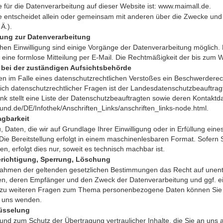
le für die Datenverarbeitung auf dieser Website ist: www.maimall.de.
lle entscheidet allein oder gemeinsam mit anderen über die Zwecke un
Ä.).
igung zur Datenverarbeitung
hen Einwilligung sind einige Vorgänge der Datenverarbeitung möglich. Ein
eine formlose Mitteilung per E-Mail. Die Rechtmäßigkeit der bis zum W
bei der zuständigen Aufsichtsbehörde
nen im Falle eines datenschutzrechtlichen Verstoßes ein Beschwerdere
ich datenschutzrechtlicher Fragen ist der Landesdatenschutzbeauftra
ink stellt eine Liste der Datenschutzbeauftragten sowie deren Kontaktd
bund.de/DE/Infothek/Anschriften_Links/anschriften_links-node.html
.
agbarkeit
 Daten, die wir auf Grundlage Ihrer Einwilligung oder in Erfüllung eines
Die Bereitstellung erfolgt in einem maschinenlesbaren Format. Sofern 
n, erfolgt dies nur, soweit es technisch machbar ist.
erichtigung, Sperrung, Löschung
Rahmen der geltenden gesetzlichen Bestimmungen das Recht auf unent
en, deren Empfänger und den Zweck der Datenverarbeitung und ggf. ei
 zu weiteren Fragen zum Thema personenbezogene Daten können Sie si
n uns wenden.
lüsselung
und zum Schutz der Übertragung vertraulicher Inhalte, die Sie an uns 