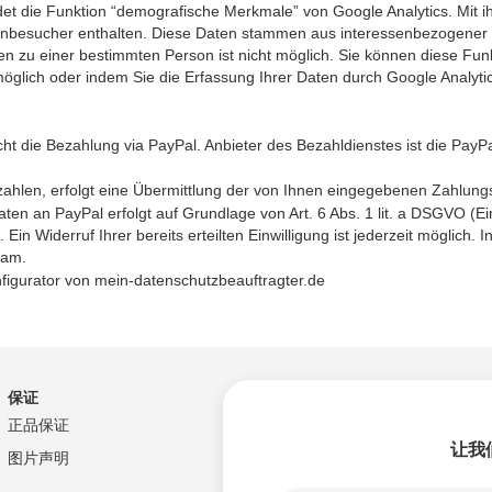
 die Funktion “demografische Merkmale” von Google Analytics. Mit ihr 
tenbesucher enthalten. Diese Daten stammen aus interessenbezogener
 zu einer bestimmten Person ist nicht möglich. Sie können diese Funkti
öglich oder indem Sie die Erfassung Ihrer Daten durch Google Analytic
t die Bezahlung via PayPal. Anbieter des Bezahldienstes ist die PayPal
ahlen, erfolgt eine Übermittlung der von Ihnen eingegebenen Zahlung
aten an PayPal erfolgt auf Grundlage von Art. 6 Abs. 1 lit. a DSGVO (Ein
. Ein Widerruf Ihrer bereits erteilten Einwilligung ist jederzeit mögli
sam.
figurator von
mein-datenschutzbeauftragter.de
保证
正品保证
让我
图片声明