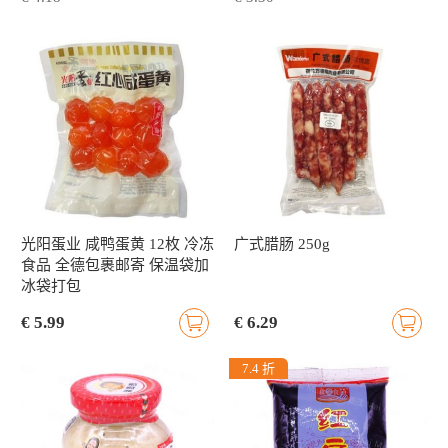
光阳蛋业 咸鸭蛋黄 12枚 冷冻
广式腊肠 250g
食品 全德包裹邮寄 保温袋加
冰袋打包
€ 5.99
€ 6.29
7.4 折