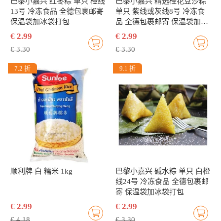
巴黎小嘉兴 红枣粽 单只 橙线
巴黎小嘉兴 精选桂花豆沙粽
13号 冷冻食品 全德包裹邮寄
单只 紫线或灰线8号 冷冻食
保温袋加冰袋打包
品 全德包裹邮寄 保温袋加冰
袋打包
€ 2.99
€ 2.99
€ 3.30
€ 3.30
7.2 折
9.1 折
顺利牌 白 糯米 1kg
巴黎小嘉兴 碱水粽 单只 白橙
线24号 冷冻食品 全德包裹邮
寄 保温袋加冰袋打包
€ 2.99
€ 2.99
€ 4.18
€ 3.30