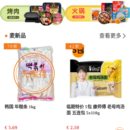
麦新品
查看更多
7.9 折
4.2 折
韩国 年糕条 1kg
临期特价 5包 康师傅 老母鸡汤
面 五连包 5x110g
€ 5.69
€ 2.50