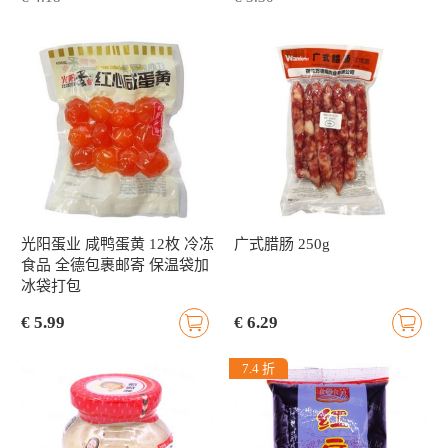
光阳蛋业 咸鸭蛋黄 12枚 冷冻
广式腊肠 250g
食品 全德包裹邮寄 保温袋加
冰袋打包
€ 5.99
€ 6.29
7.4 折