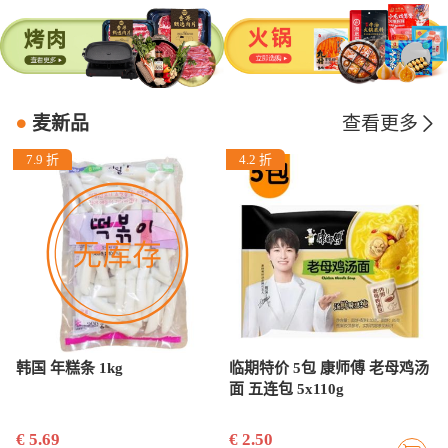
麦新品
查看更多
7.9 折
4.2 折
韩国 年糕条 1kg
临期特价 5包 康师傅 老母鸡汤
面 五连包 5x110g
€ 5.69
€ 2.50