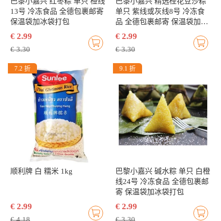
巴黎小嘉兴 红枣粽 单只 橙线
巴黎小嘉兴 精选桂花豆沙粽
13号 冷冻食品 全德包裹邮寄
单只 紫线或灰线8号 冷冻食
保温袋加冰袋打包
品 全德包裹邮寄 保温袋加冰
袋打包
€ 2.99
€ 2.99
€ 3.30
€ 3.30
7.2 折
9.1 折
顺利牌 白 糯米 1kg
巴黎小嘉兴 碱水粽 单只 白橙
线24号 冷冻食品 全德包裹邮
寄 保温袋加冰袋打包
€ 2.99
€ 2.99
€ 4.18
€ 3.30