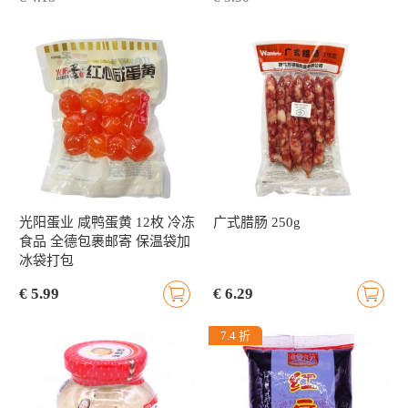
光阳蛋业 咸鸭蛋黄 12枚 冷冻
广式腊肠 250g
食品 全德包裹邮寄 保温袋加
冰袋打包
€ 5.99
€ 6.29
7.4 折