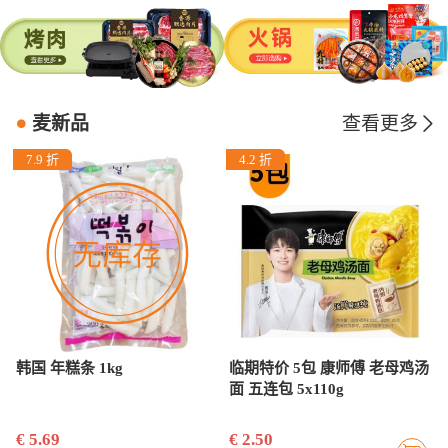
麦新品
查看更多
7.9 折
4.2 折
韩国 年糕条 1kg
临期特价 5包 康师傅 老母鸡汤
面 五连包 5x110g
€ 5.69
€ 2.50