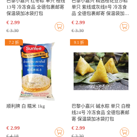
巴黎小嘉兴 红枣粽 单只 橙线
巴黎小嘉兴 精选桂花豆沙粽
13号 冷冻食品 全德包裹邮寄
单只 紫线或灰线8号 冷冻食
保温袋加冰袋打包
品 全德包裹邮寄 保温袋加冰
袋打包
€ 2.99
€ 2.99
€ 3.30
€ 3.30
7.2 折
9.1 折
顺利牌 白 糯米 1kg
巴黎小嘉兴 碱水粽 单只 白橙
线24号 冷冻食品 全德包裹邮
寄 保温袋加冰袋打包
€ 2.99
€ 2.99
€ 4.18
€ 3.30