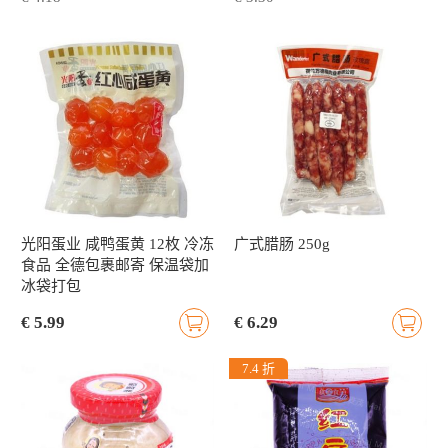
光阳蛋业 咸鸭蛋黄 12枚 冷冻
广式腊肠 250g
食品 全德包裹邮寄 保温袋加
冰袋打包
€ 5.99
€ 6.29
7.4 折