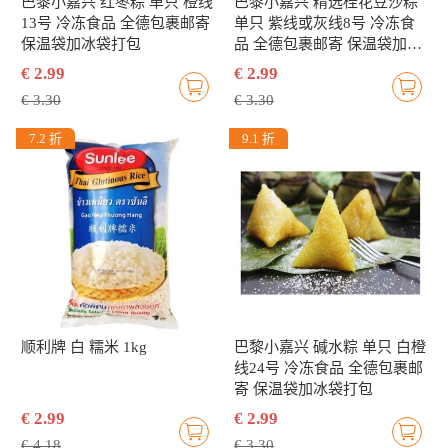
巴黎小嘉兴 红枣粽 单只 橙线
巴黎小嘉兴 精选桂花豆沙粽
13号 冷冻食品 全德包裹邮寄
单只 紫线或灰线8号 冷冻食
保温袋加冰袋打包
品 全德包裹邮寄 保温袋加冰
袋打包
€ 2.99
€ 2.99
€ 3.30
€ 3.30
7.2 折
9.1 折
顺利牌 白 糯米 1kg
巴黎小嘉兴 碱水粽 单只 白橙
线24号 冷冻食品 全德包裹邮
寄 保温袋加冰袋打包
€ 2.99
€ 2.99
€ 4.18
€ 3.30