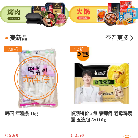
麦新品
查看更多
7.9 折
4.2 折
韩国 年糕条 1kg
临期特价 5包 康师傅 老母鸡汤
面 五连包 5x110g
€ 5.69
€ 2.50