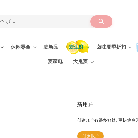
搜
索
休闲零食
麦新品
麦生鲜
卤味夏季折扣
麦家电
大甩麦
新用户
创建账户有很多好处: 更快地
创建帐户