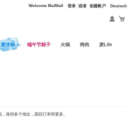
Welcome MaiMall
语
登录
创建帐户
Deutsch
言
我
麦冰鲜
端午节粽子
火锅
烤肉
麦Life
查阅，保持多个地址，跟踪订单和更多。