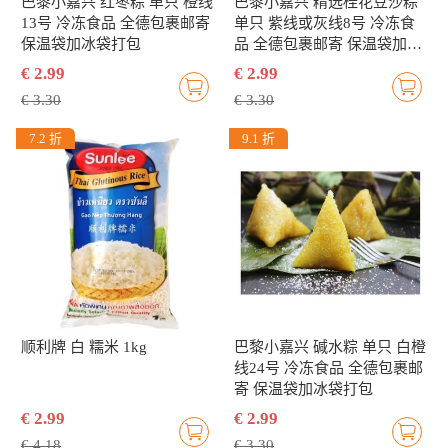
巴黎小嘉兴 红枣粽 单只 橙线
巴黎小嘉兴 精选桂花豆沙粽
13号 冷冻食品 全德包裹邮寄
单只 紫线或灰线8号 冷冻食
保温袋加冰袋打包
品 全德包裹邮寄 保温袋加冰
袋打包
€ 2.99
€ 2.99
€ 3.30
€ 3.30
7.2 折
9.1 折
顺利牌 白 糯米 1kg
巴黎小嘉兴 碱水粽 单只 白橙
线24号 冷冻食品 全德包裹邮
寄 保温袋加冰袋打包
€ 2.99
€ 2.99
€ 4.18
€ 3.30