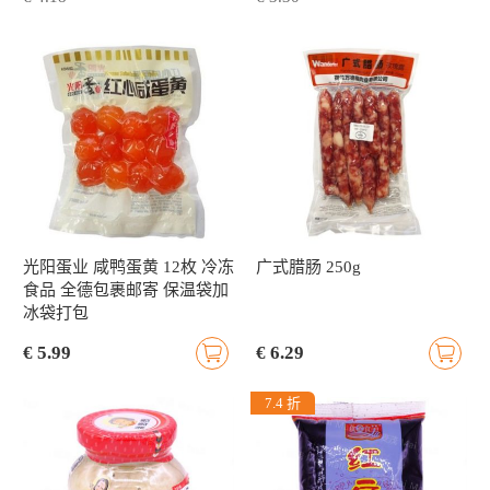
光阳蛋业 咸鸭蛋黄 12枚 冷冻
广式腊肠 250g
食品 全德包裹邮寄 保温袋加
冰袋打包
€ 5.99
€ 6.29
7.4 折