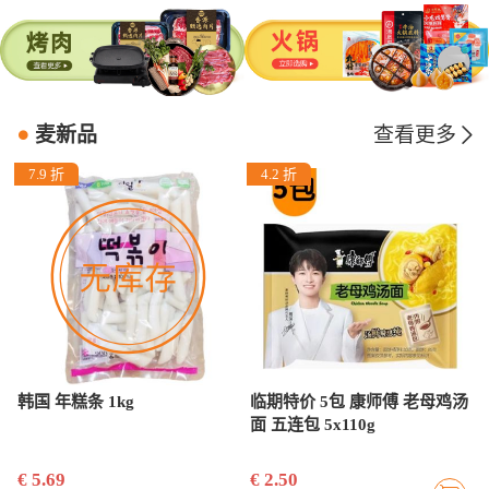
麦新品
查看更多
7.9 折
4.2 折
韩国 年糕条 1kg
临期特价 5包 康师傅 老母鸡汤
面 五连包 5x110g
€ 5.69
€ 2.50