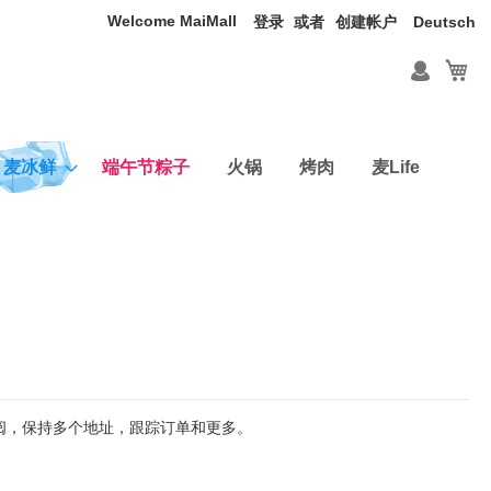
Welcome MaiMall
语
登录
创建帐户
Deutsch
言
我
麦冰鲜
端午节粽子
火锅
烤肉
麦Life
查阅，保持多个地址，跟踪订单和更多。