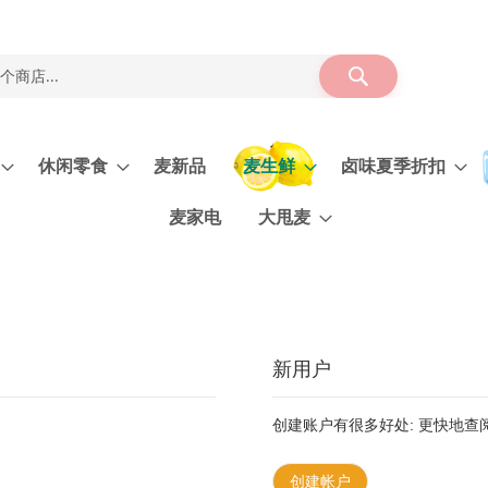
搜
索
休闲零食
麦新品
麦生鲜
卤味夏季折扣
麦家电
大甩麦
新用户
创建账户有很多好处: 更快地
创建帐户