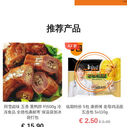
推荐产品
4.2 折
阿雪卤味 五香 熏鸭脖 约500g 冷
临期特价 5包 康师傅 老母鸡汤面
冻食品 全德包裹邮寄 保温袋加冰
五连包 5x110g
袋打包
€ 2.50
€ 5.89
€ 15.90