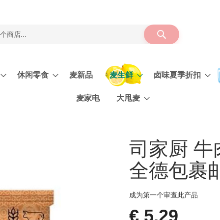
搜
索
休闲零食
麦新品
麦生鲜
卤味夏季折扣
麦家电
大甩麦
司家厨 牛
全德包裹
成为第一个审查此产品
€ 5.29