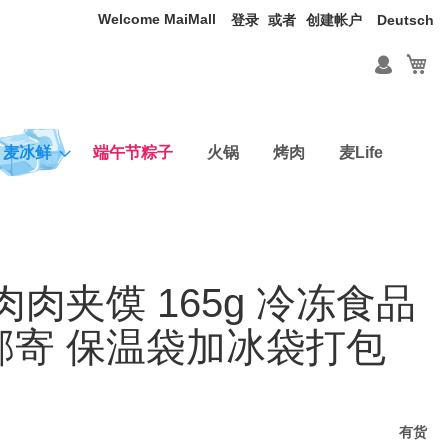
Welcome MaiMall
语
登录
创建帐户
Deutsch
言
我
麦冰鲜
端午节粽子
火锅
烤肉
麦Life
肉肉夹馍 165g 冷冻食品
邮寄 保温袋加冰袋打包
有货