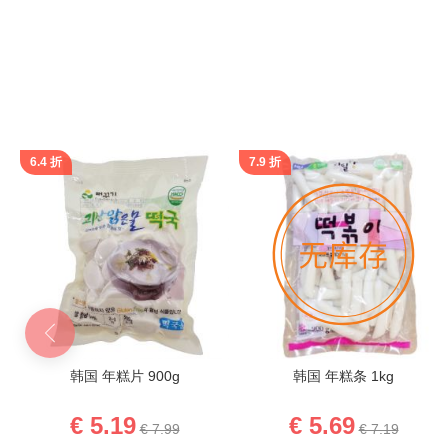
跳
转
到
图
像
库
6.4 折
7.9 折
的
开
头
只
韩国 年糕片 900g
韩国 年糕条 1kg
包
€ 5.19
€ 5.69
€ 7.99
€ 7.19