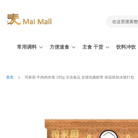
跳
到
内
容
搜
索
常用调料
方便速食
主食 干货
饮料冲饮
首页
司家厨 牛肉肉夹馍 165g 冷冻食品 全德包裹邮寄 保温袋加冰袋打包
跳
到
结
尾
的
图
片
库