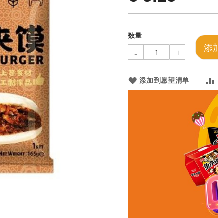
数量
添
-
+
添加到愿望清单