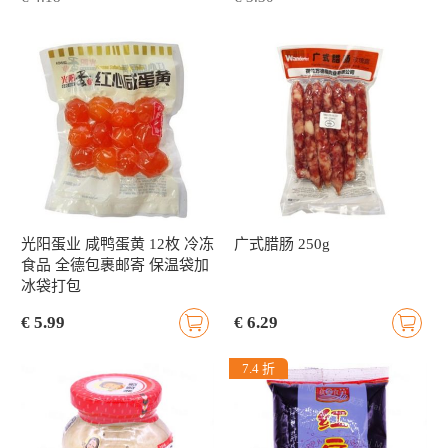
光阳蛋业 咸鸭蛋黄 12枚 冷冻
广式腊肠 250g
食品 全德包裹邮寄 保温袋加
冰袋打包
€ 5.99
€ 6.29
7.4 折