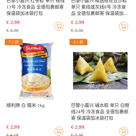
巴黎小嘉兴 红枣粽 单只 橙线
巴黎小嘉兴 精选桂花豆沙粽
13号 冷冻食品 全德包裹邮寄
单只 紫线或灰线8号 冷冻食
保温袋加冰袋打包
品 全德包裹邮寄 保温袋加冰
袋打包
€ 2.99
€ 2.99
€ 3.30
€ 3.30
7.2 折
9.1 折
顺利牌 白 糯米 1kg
巴黎小嘉兴 碱水粽 单只 白橙
线24号 冷冻食品 全德包裹邮
寄 保温袋加冰袋打包
€ 2.99
€ 2.99
€ 4.18
€ 3.30