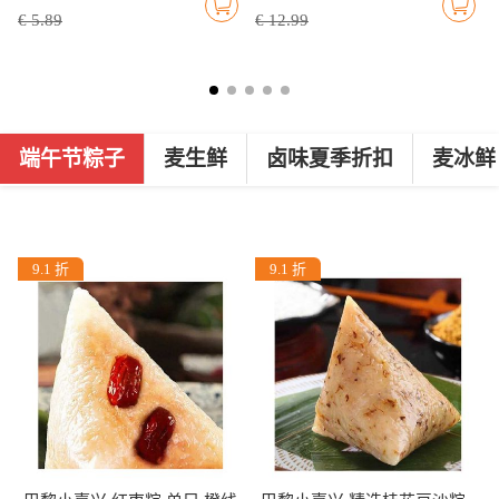
€ 5.89
€ 12.99
端午节粽子
麦生鲜
卤味夏季折扣
麦冰鲜
9.1 折
9.1 折