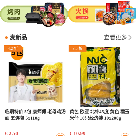
麦新品
查看更多
4.2 折
8.5 折
g
临期特价 5包 康师傅 老母鸡汤
黄色 欧亚 北纬45度 黄色 糯玉
袋
面 五连包 5x110g
米仔 10只经济装 10x200g
€ 2.50
€ 10.99