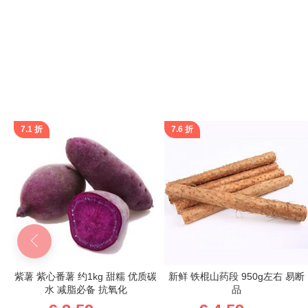
跳
转
到
图
像
库
的
开
7.1 折
7.6 折
头
包
紫薯 紫心番薯 约1kg 甜糯 优质碳
新鲜 铁棍山药段 950g左右 易断
袋
水 减脂必备 抗氧化
品