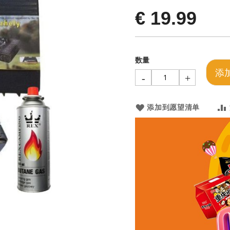
€ 19.99
数量
添
-
+
添加到愿望清单