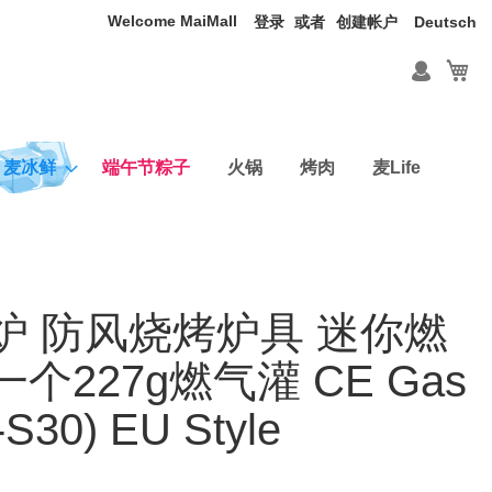
Welcome MaiMall
语
登录
创建帐户
Deutsch
言
我
麦冰鲜
端午节粽子
火锅
烤肉
麦Life
炉 防风烧烤炉具 迷你燃
个227g燃气灌 CE Gas
-S30) EU Style