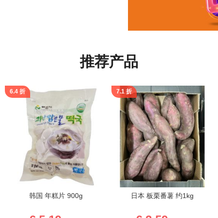
推荐产品
6.4 折
7.1 折
韩国 年糕片 900g
日本 板栗番薯 约1kg