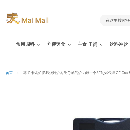
跳
到
内
容
搜
索
常用调料
方便速食
主食 干货
饮料冲饮
首页
韩式 卡式炉 防风烧烤炉具 迷你燃气炉 内赠一个227g燃气灌 CE Gas Stove 
跳
到
结
尾
的
图
片
库