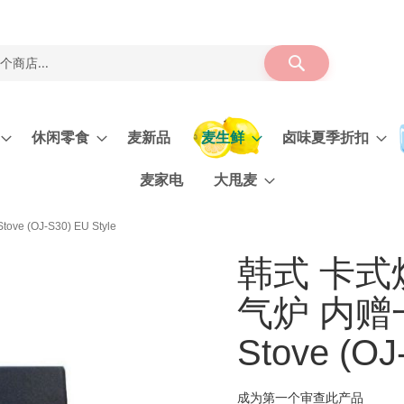
搜
索
休闲零食
麦新品
麦生鲜
卤味夏季折扣
麦家电
大甩麦
(OJ-S30) EU Style
韩式 卡式
气炉 内赠一
Stove (OJ
成为第一个审查此产品