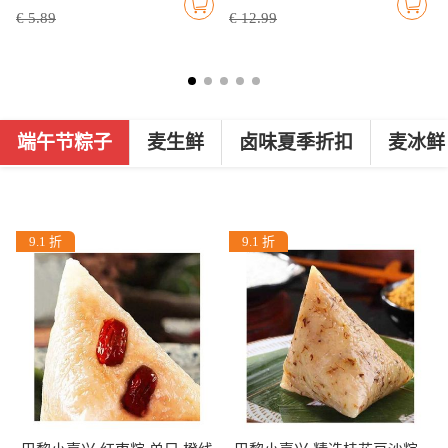
€ 5.89
€ 12.99
端午节粽子
麦生鲜
卤味夏季折扣
麦冰鲜
9.1 折
9.1 折