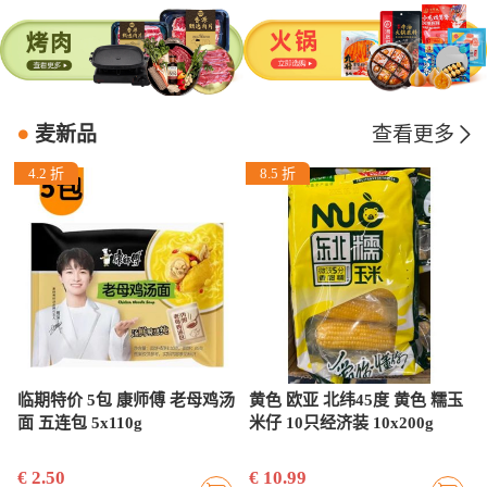
麦新品
查看更多
4.2 折
8.5 折
g
临期特价 5包 康师傅 老母鸡汤
黄色 欧亚 北纬45度 黄色 糯玉
袋
面 五连包 5x110g
米仔 10只经济装 10x200g
€ 2.50
€ 10.99