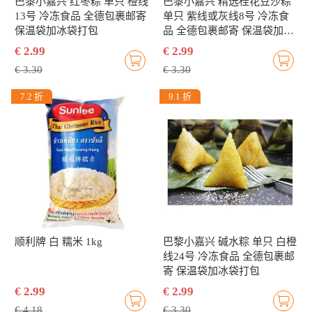
巴黎小嘉兴 红枣粽 单只 橙线
巴黎小嘉兴 精选桂花豆沙粽
13号 冷冻食品 全德包裹邮寄
单只 紫线或灰线8号 冷冻食
保温袋加冰袋打包
品 全德包裹邮寄 保温袋加冰
袋打包
€ 2.99
€ 2.99
€ 3.30
€ 3.30
7.2 折
9.1 折
顺利牌 白 糯米 1kg
巴黎小嘉兴 碱水粽 单只 白橙
线24号 冷冻食品 全德包裹邮
寄 保温袋加冰袋打包
€ 2.99
€ 2.99
€ 4.18
€ 3.30