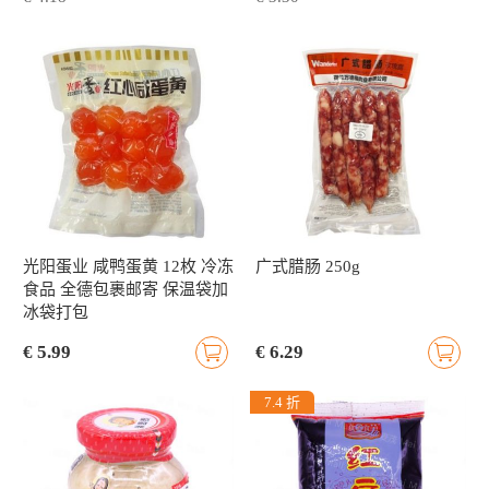
光阳蛋业 咸鸭蛋黄 12枚 冷冻
广式腊肠 250g
食品 全德包裹邮寄 保温袋加
冰袋打包
€ 5.99
€ 6.29
7.4 折