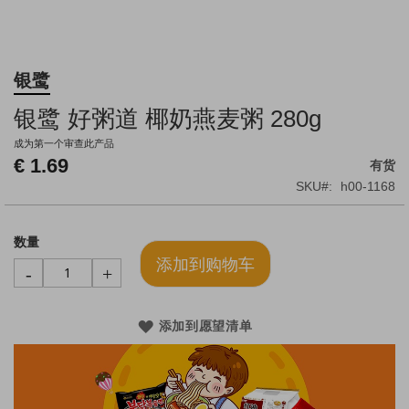
跳
银鹭
转
到
银鹭 好粥道 椰奶燕麦粥 280g
图
像
成为第一个审查此产品
库
€ 1.69
有货
的
SKU
h00-1168
开
头
数量
添加到购物车
-
+
添加到愿望清单