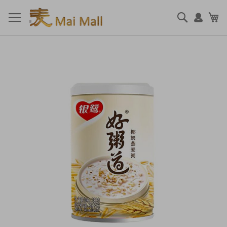
跳
到
搜
我
内
索
容
跳
到
结
尾
的
图
片
库