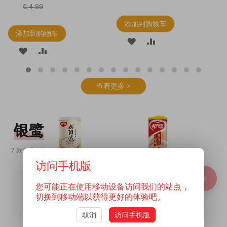
€ 4.99
添加到购物车
添加到购物车
查看更多 >
银鹭
7 款商品在售
访问手机版
八
银鹭 好粥道
银鹭 桂圆莲
椰奶燕麦粥
子八宝粥
280g
360g
您可能正在使用移动设备访问我们的站点，
€ 1.69
€ 1.69
切换到移动端以获得更好的体验吧。
取消
访问手机版
物车
添加到购物车
添加到购物车