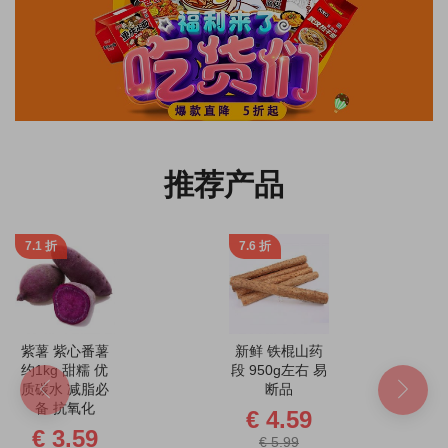
推荐产品
7.1 折
7.6 折
紫薯 紫心番薯
新鲜 铁棍山药
约1kg 甜糯 优
段 950g左右 易
质碳水 减脂必
断品
备 抗氧化
€ 4.59
€ 3.59
€ 5.99