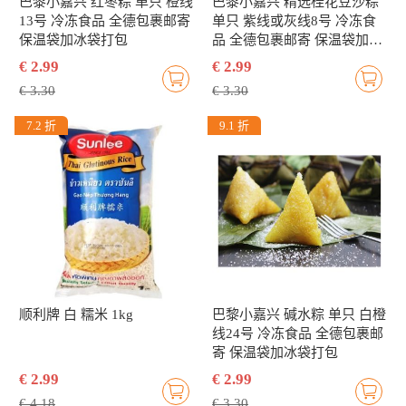
巴黎小嘉兴 红枣粽 单只 橙线
巴黎小嘉兴 精选桂花豆沙粽
13号 冷冻食品 全德包裹邮寄
单只 紫线或灰线8号 冷冻食
保温袋加冰袋打包
品 全德包裹邮寄 保温袋加冰
袋打包
€ 2.99
€ 2.99
€ 3.30
€ 3.30
7.2 折
9.1 折
顺利牌 白 糯米 1kg
巴黎小嘉兴 碱水粽 单只 白橙
线24号 冷冻食品 全德包裹邮
寄 保温袋加冰袋打包
€ 2.99
€ 2.99
€ 4.18
€ 3.30