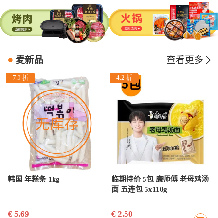
麦新品
查看更多
7.9 折
4.2 折
韩国 年糕条 1kg
临期特价 5包 康师傅 老母鸡汤
面 五连包 5x110g
€ 5.69
€ 2.50