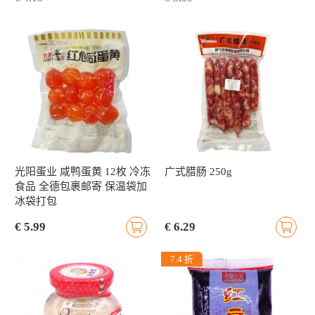
光阳蛋业 咸鸭蛋黄 12枚 冷冻
广式腊肠 250g
食品 全德包裹邮寄 保温袋加
冰袋打包
€ 5.99
€ 6.29
7.4 折